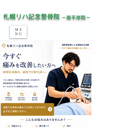
平日21時半まで受付！土日祝対応！
​お仕事帰りでもお待ちしています！
​札幌リハ記念整骨院
－南平岸院－
​今すぐご予約​
ME
NU
​電話受付