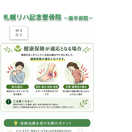
平日21時半まで受付！土日祝対応！
​お仕事帰りでもお待ちしています！
​札幌リハ記念整骨院
－南平岸院－
​今すぐご予約​
ME
NU
​電話受付