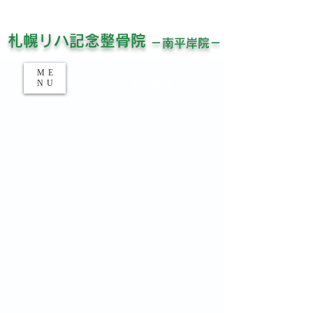
平日21時半まで受付！土日祝対応！
​お仕事帰りでもお待ちしています！
​札幌リハ記念整骨院
－南平岸院－
​今すぐご予約​
ME
NU
​電話受付