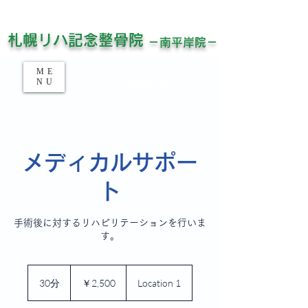
平日21時半まで受付！土日祝対応！
​お仕事帰りでもお待ちしています！
​札幌リハ記念整骨院
－南平岸院－
​今すぐご予約​
ME
NU
​電話受付
メディカルサポー
ト
手術後に対するリハビリテーションを行いま
す。
2,500
円
30分
3
￥2,500
Location 1
0