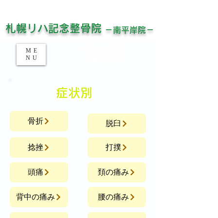
平日21時半まで受付！土日祝対応！
​お仕事帰りでもお待ちしています！
​札幌リハ記念整骨院
－南平岸院－
​今すぐご予約​
ME
NU
​電話受付
​症状別
骨折
脱臼
捻挫
打撲
頭痛
頚の痛み
背中の痛み
腰の痛み